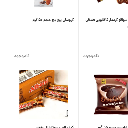
دوقلو کرمدار کاکائویی فندقی
کروسان پچ پچ حجم ۵۰ گرم
ناموجود
ناموجود
اجون حجم 55 گرم
کیک آلبنی بسته 18 عددی