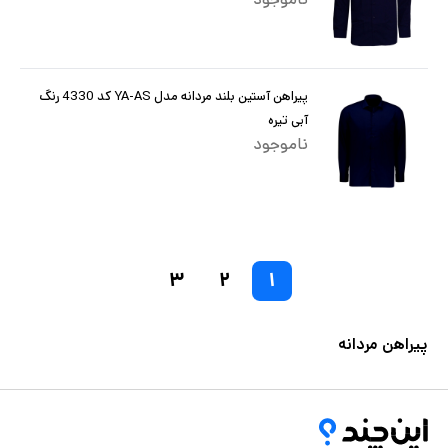
پیراهن آستین بلند مردانه مدل YA-AS کد 4330 رنگ
آبی تیره
ناموجود
۳
۲
۱
پیراهن مردانه