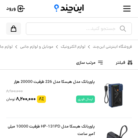
ورود
جستجو کنید...
فروشگاه اینترنتی این‌چند
لوازم الکترونیک
موبایل و لوازم جانبی
لوازم جا
فیلتر
مرتب سازی
پاوربانک مدل هیسکا مدل 226 ظرفیت 20000 هزار
۸,۹۰۰,۰۰۰
۸,۲۰۰,۰۰۰
۸
٪
تومان
ارسال فوری
پاوربانک هیسکا مدل HP-131PD ظرفیت 10000 میلی
آمپر ساعت