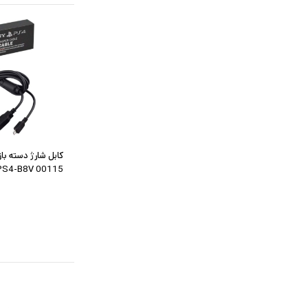
PS4-B8V 00115 طول 1.8متر