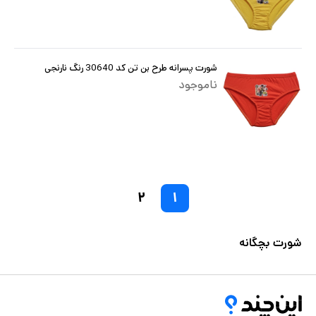
شورت پسرانه طرح بن تن کد 30640 رنگ نارنجی
ناموجود
۲
۱
شورت بچگانه