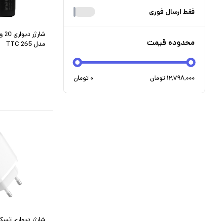
فقط ارسال فوری
شار
محدوده قیمت
مدل TTC 265
۱۲,۷۹۸,۰۰۰
تومان
۰
تومان
شارژر دیواری تسکو مدل