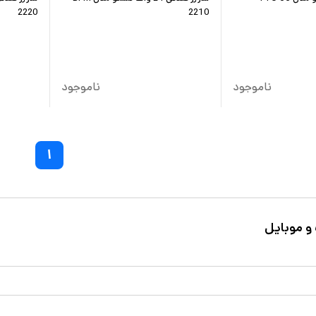
2220
2210
ناموجود
ناموجود
۱
 و موبایل