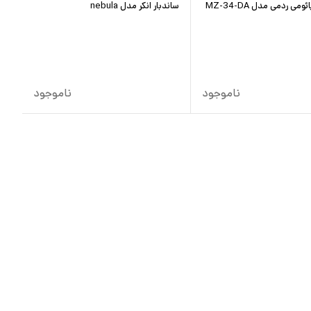
می ردمی مدل MZ-34-DA
ساندبار انکر مدل nebula
ناموجود
ناموجود