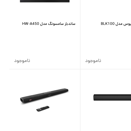
س مدل BLK100
ساندبار سامسونگ مدل HW-A450
ناموجود
ناموجود