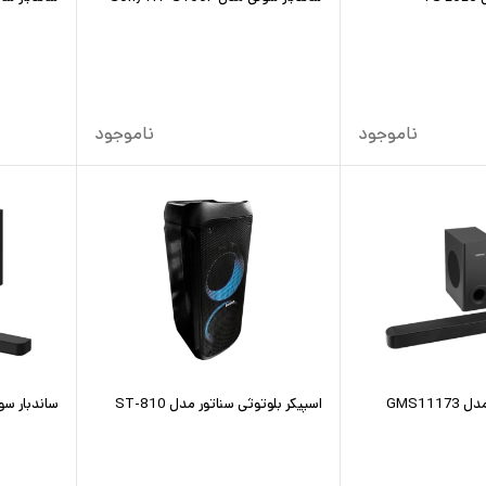
ناموجود
ناموجود
GMS11
اسپیکر بلوتوثی سناتور مدل ST-810
ساندبار سونی 