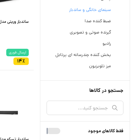
سینمای خانگی و ساندبار
ضبط کننده صدا
ساندبار وریتی مدل -SB21
گیرنده صوتی و تصویری
رادیو
ارسال فوری
پخش کننده چندرسانه ای پرتابل
۱۴
٪
میز تلویزیون
جستجو در کالاها
فقط کالا‌های موجود
ساندبار تسکو مدل S 2026