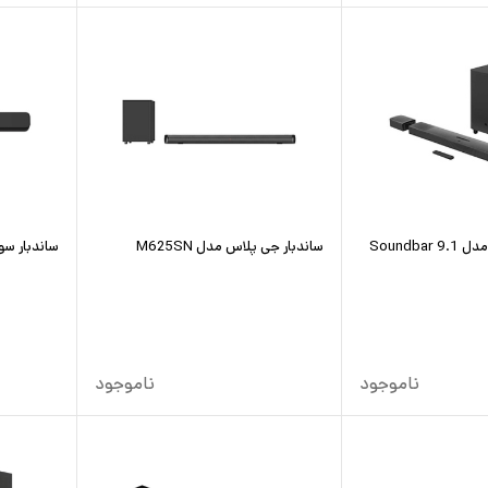
Soundba
ساندبار جی پلاس مدل M625SN
ساندبار سونی م
ناموجود
ناموجود