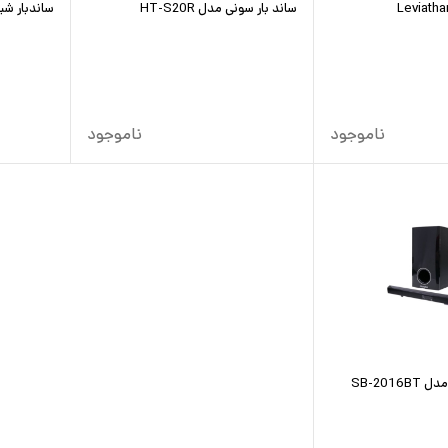
ساند بار سونی مدل HT-S20R
ساندبار شیائو
ناموجود
ناموجود
SB-2016