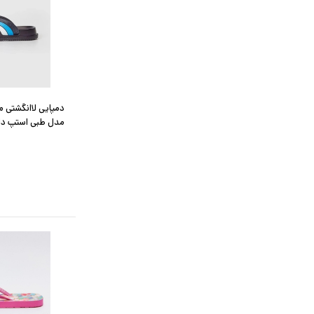
دمپایی لاانگشتی م
مدل طبی استپ دار wine