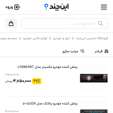
ورود
جستجو کنید...
فروشگاه اینترنتی این‌چند
ابزار و خودرو
لوازم جانبی خودرو
سیستم صوتی 
فیلتر
مرتب سازی
پخش کننده خودرو مکسیدر مدل LS8865BT
۶,۵۰۰,۰۰۰
۴,۷۵۰,۰۰۰
۲۷
٪
تومان
پخش کننده خودرو پاناتک مدل p-cp226
۴,۰۰۰,۰۰۰