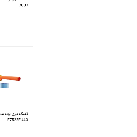
7037
E7522EU40