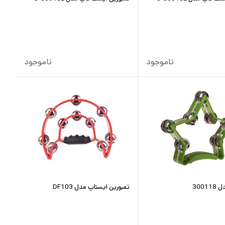
ناموجود
ناموجود
3001
تمبورین ایستاپ مدل DF103