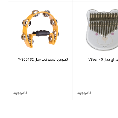
اچ مدل VBear 40
تمبورین ایست تاپ مدل Y-300132
ناموجود
ناموجود