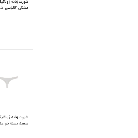
شورت زنانه ژولان
مشکی-کالباسی-شیری ب
شورت زنانه ژولانی
سفید بسته دو عد