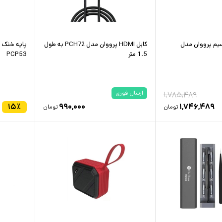
یم پرووان مدل
کابل HDMI پرووان مدل PCH72 به طول
پایه خنک ک
1.5 متر
PCP53
ارسال فوری
۱,۷۸۵,۴۸۹
۱۵
٪
۹۹۰,۰۰۰
۱,۷۴۶,۴۸۹
تومان
تومان