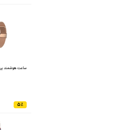
ساعت هوشمند پرووان
۵
٪