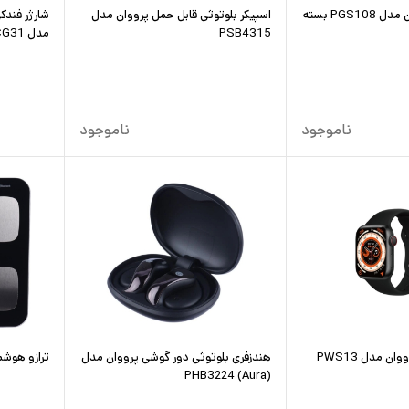
پیچ گوشتی پرووان مدل PGS108 بسته
اسپیکر بلوتوثی قابل حمل پرووان مدل
PSB4315
مدل PCG31
ناموجود
ناموجود
 مدل PWS13
هندزفری بلوتوثی دور گوشی پرووان مدل
ترازو هوشمند 
PHB3224 (Aura)