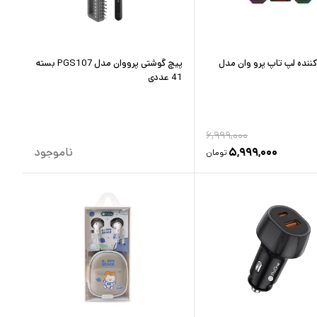
ننده لپ تاپ پرو وان مدل
پیچ گوشتی پرووان مدل PGS107 بسته
41 عددی
۶,۹۹۹,۰۰۰
۵,۹۹۹,۰۰۰
ناموجود
تومان