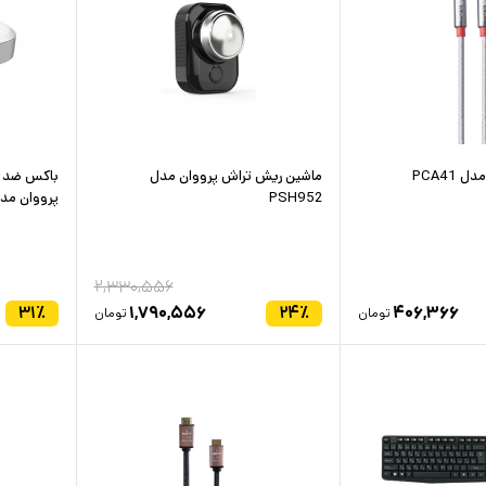
ماشین ریش تراش پرووان مدل
باکس ضد عف
PSH952
پرووان مدل 805
۲,۳۳۰,۵۵۶
۳۱
٪
۱,۷۹۰,۵۵۶
۲۴
٪
۴۰۶,۳۶۶
تومان
تومان