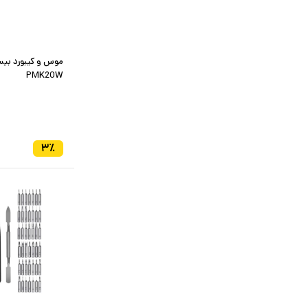
موس و کیبورد بیس
PMK20W
۳
٪