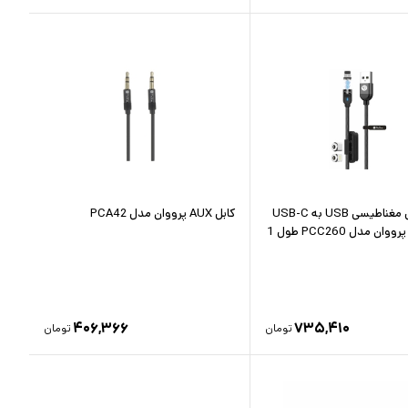
کابل تبدیل مغناطیسی USB به USB-C
کابل AUX پرووان مدل PCA42
و لایتنینگ پرووان مدل PCC260 طول 1
۴۰۶,۳۶۶
۷۳۵,۴۱۰
تومان
تومان