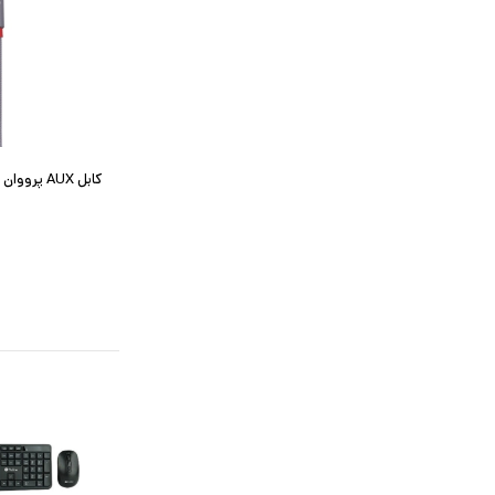
کابل AUX پرووان مدل PCA41