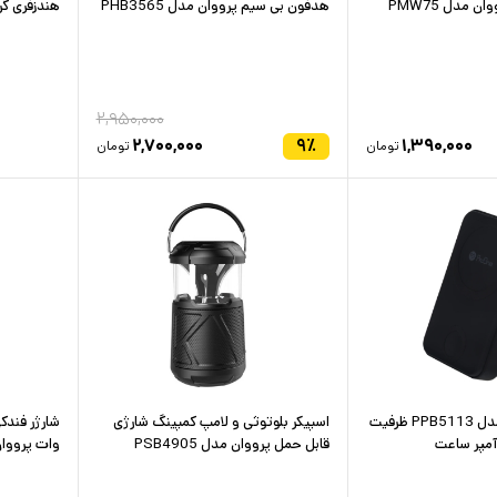
 مدل PMW75
هدفون بی سیم پرووان مدل PHB3565
هندزفری گردن
۲,۹۵۰,۰۰۰
۲,۷۰۰,۰۰۰
۹
٪
۱,۳۹۰,۰۰۰
تومان
تومان
پاوربانک پرووان مدل PPB5113 ظرفیت
اسپیکر بلوتوثی و لامپ کمپینگ شارژی
قابل حمل پرووان مدل PSB4905
وات پرووان م