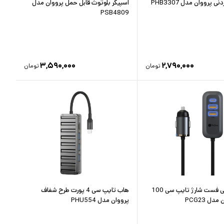
ی پرووان مدل PHB3307
اسپیکر بلوتوث قابل حمل پرووان مدل
PSB4809
۳,۵۹۰,۰۰۰
۲,۷۹۰,۰۰۰
تومان
تومان
شارژر فندکی فست شارژ تایپ سی 100
هاب تایپ سی 4 پورت طرح شفاف
دل PCG23
پرووان مدل PHU554