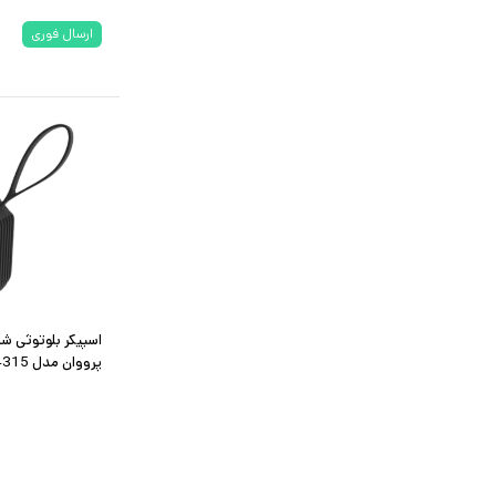
ارسال فوری
اسپیکر بلوتوثی ش
پرووان مدل PSB4315