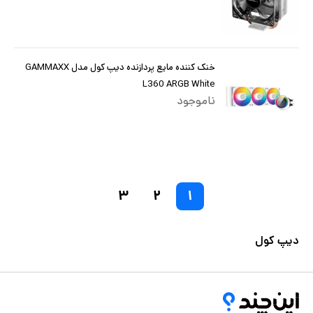
خنک کننده مایع پردازنده دیپ کول مدل GAMMAXX
L360 ARGB White
ناموجود
۳
۲
۱
دیپ کول