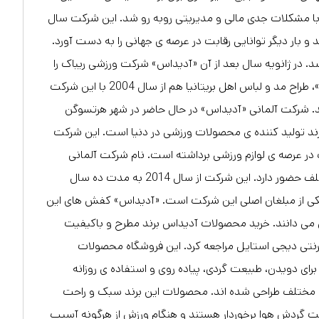
مشکلات جدی مالی و مدیریتی روبه رو شد. این شرکت سال
و بار دیگر توانایی رقابت در عرصه ی جهانی را به دست آورد.
ی فروخته شد. در ژانویه سال بعد از آن «آدیداس» شرکت ورزشی ریباک را
خریداری کرد و به یکی از رقیب های اصلی شرکت «نایک» تبدیل شد. «استلا مک کارتنی»، طراح مد و لباس اهل بریتانیا هم از سال 2004 با این شرکت
. شرکت آلمانی «آدیداس» در حال حاضر در شهر هرتسوگن
 برند تولید کننده ی محصولات ورزشی در دنیا است. این شرکت
رگ در عرصه ی لوازم ورزشی برداشته است. نام شرکت آلمانی
«آدیداس» در بسیاری از مسابقات جهانی می درخشد و به عنوان اسپانسر تیم های مختلف حضور دارد. این شرکت از سال 2014 به مدت ده سال
یکی از مبلغان اصلی این شرکت است. «آدیداس» کفش های این
اسی می دانند. خرید محصولات آدیداس برند مطرح و باکیفیت
نترنتی دیجی استایل مراجعه کرد. این فروشگاه محصولات
ای دویدن، طبیعت گردی، پیاده روی و استفاده ی روزانه
 مختلف طراحی شده اند. محصولات این برند سبک و راحت
ت گردش هوا برخوردار هستند و هنگام ورزش از هرگونه آسیب