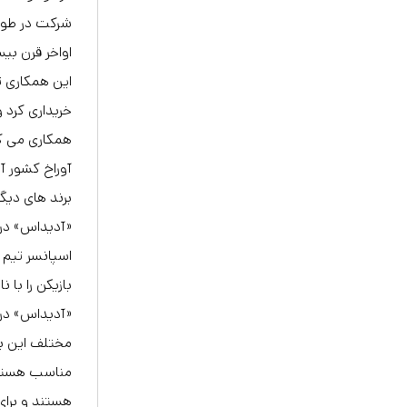
شرکت در طول
اواخر قرن بی
همکاری می ک
آوراخ کشور آ
برند های دیگر
اسپانسر تیم 
بازیکن را با
«آدیداس» در 
مختلف این بر
مناسب هستند
هستند و برای