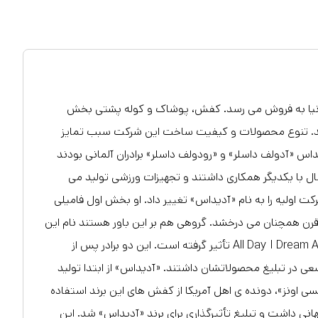
ر سراسر دنیا به فروش می رسد. کفش، پوشاک و کوله پشتی بخش
تند. تنوع محصولات و کیفیت ساخت این شرکت سبب تمایز
س «آدولف داسلر» و «رودولف داسلر» برادران آلمانی بودند
ت سال با یکدیگر همکاری داشتند و تجهیزات ورزشی تولید می
همان شرکت اولیه را به نام «آدیداس» تغییر داد. او بخش اول فامیلی
 قرن همچنان می درخشد. گروهی هم بر این باور هستند نام این
برند جهانی ازجمله ی انگلیسی «هر روز درباره ی ورزش رؤیاپردازی می کنم» All Day I Dream About Sport تأثیر گرفته است. این دو برادر پس از
عی در تبلیغ محصولاتشان داشتند. «آدیداس» از ابتدا تولید
 کفش ورزشی را از اهداف خود می دانست، در المپیک تابستانی سال 1936 «جسی اونز»، دونده ی اهل آمریکا از کفش های این برند استفاده
انی داشت و تبلیغ تأثیرگذاری برای برند «آدیداس» شد. این