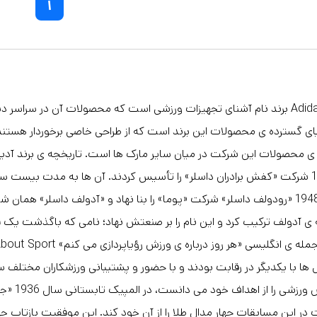
۱
«آدیداس» Adidas برند نام آشنای تجهیزات ورزشی است که محصولات آن د
یای گسترده ی محصولات این برند است که از طراحی خاصی برخوردار هس
 محصولات این شرکت در میان سایر مارک ها است. تاریخچه ی برند آدیدا
که سال 1924 شرکت «کفش برادران داسلر» را تأسیس کردند. آن ها به مدت بیس
کردند. سال 1948 «رودولف داسلر» شرکت «پوما» را بنا نهاد و «آدولف داسلر» 
ه ی آدولف ترکیب کرد و این نام را بر صنعتش نهاد؛ نامی که باگذشت یک
 ها با یکدیگر در رقابت بودند و با حضور و پشتیبانی ورزشکاران مختلف س
حرفه ای
 در این مسابقات چهار مدال طلا را از آن خود کند. این موفقیت بازتاب جه