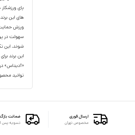
پای ورزشکار 
های این برن
ورزش حمایت م
سهولت در پوش
شوند. این ت
این برند برا
«آدیداس» در 
توانید محصول
ارسال فوری
ضمانت بازگ
مخصوص تهران
تسویه پس از 