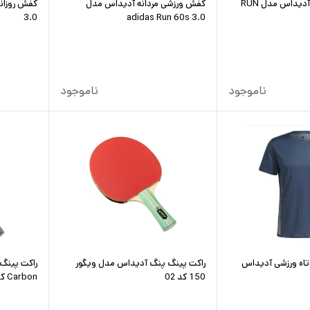
كفش ورزشى زنانه آديداس مدل RUN
كفش ورزشى مردانه آديداس مدل
3.0
adidas Run 60s 3.0
ناموجود
ناموجود
تاه ورزشی آدیداس
راکت پینگ پنگ آدیداس مدل ویگور
150 کد 02
Carbon کد 01