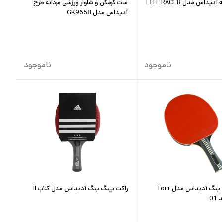
كفش روزانه آديداس مدل LİTE RACER
ست گرمکن و شلوار ورزشی مردانه طرح
آدیداس مدل GK9658
ناموجود
ناموجود
راکت پینگ پنگ آدیداس مدل Tour
راکت پینگ پنگ آدیداس مدل کلاب II