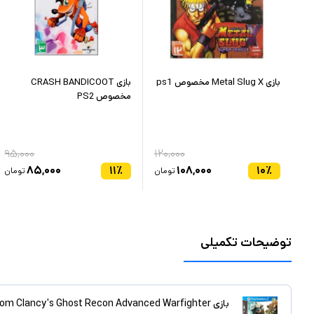
بازی Metal Slug X مخصوص ps1
بازی CRASH BANDICOOT
مخصوص PS2
۹۵,۰۰۰
۱۲۰,۰۰۰
۱۷
۸۵,۰۰۰
۱۱
٪
۱۰۸,۰۰۰
۱۰
٪
ان
تومان
تومان
توضیحات تکمیلی
بازی Tom Clancy's Ghost Recon Advanced Warfighter مخصوص PS2 نشر گردو